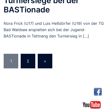
Turniersiege bei der
BASTionade
Nora Frick (U17) und Luis Heßdörfer (U19) von der TG
Bad Waldsee erspielten sich bei der Jugend-
BASTionade in Tettnang den Turniersieg in […]
Seitennummerierung
1
2
>
der
Beiträge