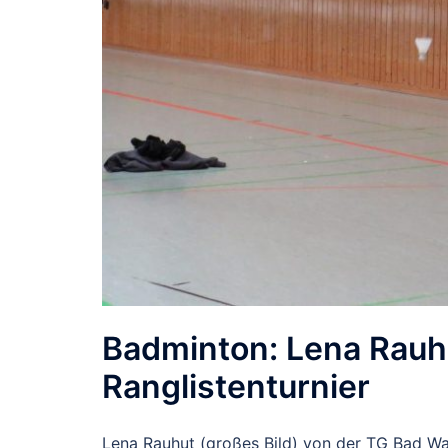
Badminton: Lena Rauhu
Ranglistenturnier
Lena Rauhut (großes Bild) von der TG Bad Wal