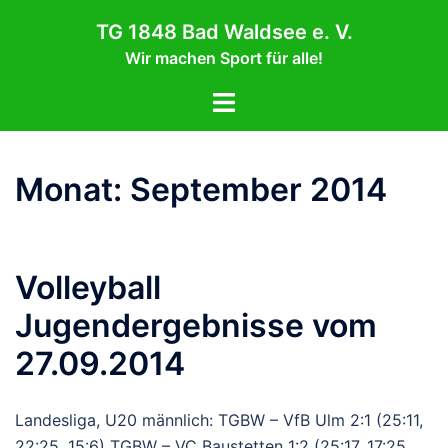
Zum
TG 1848 Bad Waldsee e. V.
Inhalt
Wir machen Sport für alle!
springen
Menü
umschalten
Monat:
September 2014
Volleyball
Jugendergebnisse vom
27.09.2014
Landesliga, U20 männlich: TGBW – VfB Ulm 2:1 (25:11,
22:25, 15:6) TGBW – VC Baustetten 1:2 (25:17, 17:25,