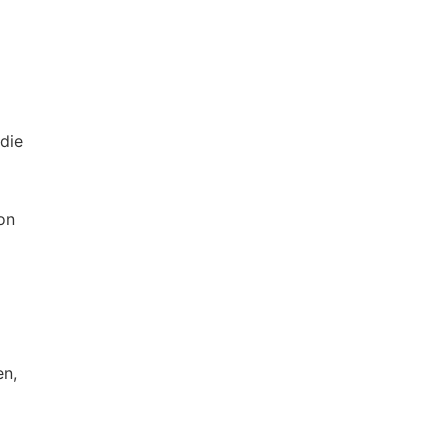
die
on
en,