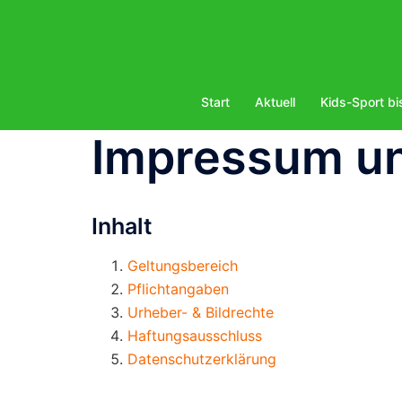
Zum
Inhalt
springen
Start
Aktuell
Kids-Sport bi
Impressum u
Inhalt
Geltungsbereich
Pflichtangaben
Urheber- & Bildrechte
Haftungsausschluss
Datenschutzerklärung