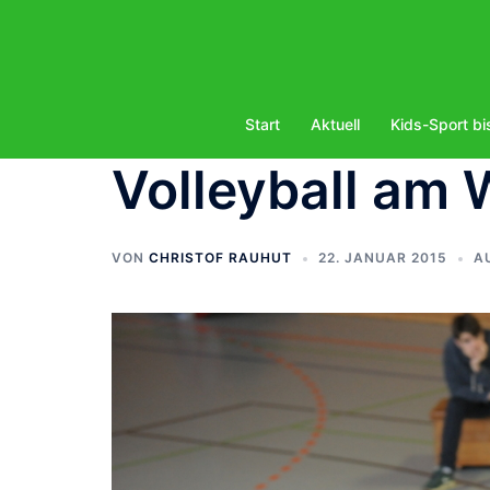
Zum
Inhalt
springen
Start
Aktuell
Kids-Sport bi
Volleyball am
VON
CHRISTOF RAUHUT
22. JANUAR 2015
A