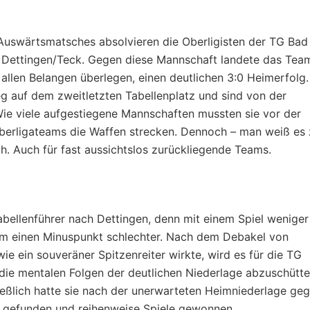
 Auswärtsmatsches absolvieren die Oberligisten der TG Bad
Dettingen/Teck. Gegen diese Mannschaft landete das Tea
 allen Belangen überlegen, einen deutlichen 3:0 Heimerfolg.
eg auf dem zweitletzten Tabellenplatz und sind von der
Wie viele aufgestiegene Mannschaften mussten sie vor der
berligateams die Waffen strecken. Dennoch – man weiß es 
ch. Auch für fast aussichtslos zurückliegende Teams.
abellenführer nach Dettingen, denn mit einem Spiel weniger
r um einen Minuspunkt schlechter. Nach dem Debakel von
ie ein souveräner Spitzenreiter wirkte, wird es für die TG
ie mentalen Folgen der deutlichen Niederlage abzuschütte
ließlich hatte sie nach der unerwarteten Heimniederlage ge
s gefunden und reihenweise Spiele gewonnen.