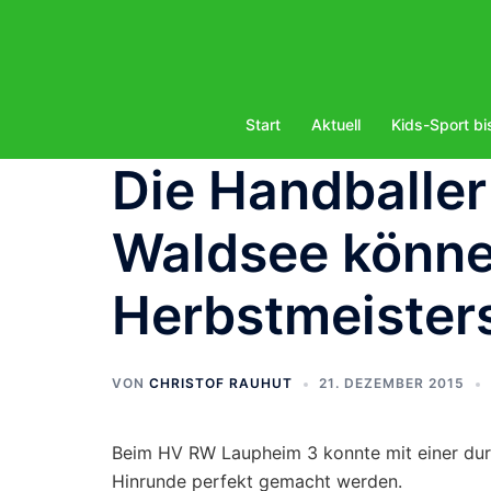
Zum
Inhalt
springen
Start
Aktuell
Kids-Sport bi
Die Handballer
Waldsee könne
Herbstmeisters
VON
CHRISTOF RAUHUT
21. DEZEMBER 2015
Beim HV RW Laupheim 3 konnte mit einer dur
Hinrunde perfekt gemacht werden.