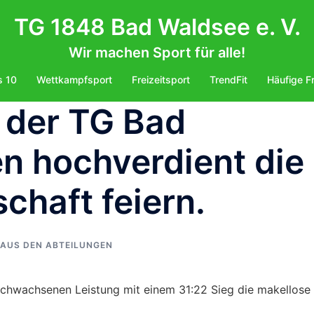
TG 1848 Bad Waldsee e. V.
Wir machen Sport für alle!
s 10
Wettkampfsport
Freizeitsport
TrendFit
Häufige F
 der TG Bad
n hochverdient die
chaft feiern.
AUS DEN ABTEILUNGEN
chwachsenen Leistung mit einem 31:22 Sieg die makellose