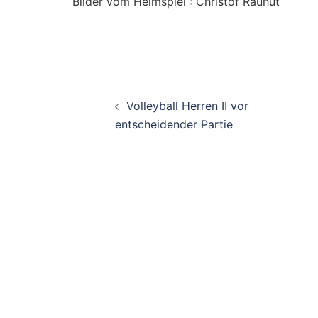
Bilder vom Heimspiel : Christof Rauhut
Beitragsnavigati
Volleyball Herren II vor
entscheidender Partie